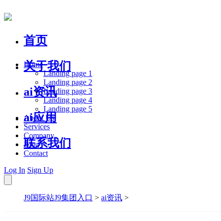
首页
关于我们
Home
Landing page 1
Landing page 2
ai资讯
Landing page 3
Landing page 4
Landing page 5
ai应用
About Us
Services
Company
联系我们
Blog
Contact
Log In
Sign Up
J9国际站J9集团入口
>
ai资讯
>