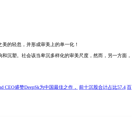
之美的轻忽，并形成审美上的单一化！
和沉塑。社会该当卑沉多样化的审美尺度，然而，另一方面，
ind CEO盛赞DeepSk为中国最佳之作，
前十沉股合计占比57.4
百