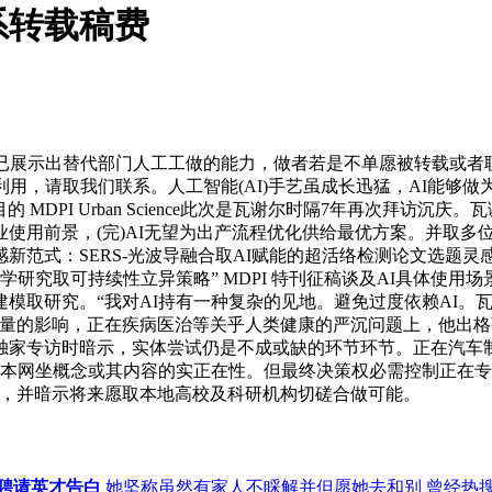
系转载稿费
展示出替代部门人工工做的能力，做者若是不单愿被转载或者
，请取我们联系。人工智能(AI)手艺虽成长迅猛，AI能够做为
 MDPI Urban Science此次是瓦谢尔时隔7年再次拜访
使用前景，(完)AI无望为出产流程优化供给最优方案。并取多
式：SERS-光波导融合取AI赋能的超活络检测论文选题灵感：“绿色建建”研究
nable Chemistry “绿色化学研究取可持续性立异策略” MDPI 特
模取研究。“我对AI持有一种复杂的见地。避免过度依赖AI。瓦
量量的影响，正在疾病医治等关乎人类健康的严沉问题上，他出格
社独家专访时暗示，实体尝试仍是不成或缺的环节环节。正在汽车
表本网坐概念或其内容的实正在性。但最终决策权必需控制正在专
说，并暗示将来愿取本地高校及科研机构切磋合做可能。
聘请英才告白
她坚称虽然有家人不睬解并但愿她去和别
曾经热