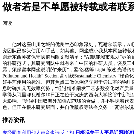
做者若是不单愿被转载或者联
阅读
他对这座山川之城的优良生态印象深刻，瓦谢尔暗示，AI已
究团队已起头使用AI手艺，如其他、网坐或小我从本网坐转载利用
别新东西冲破保守阈值局限文献清单：“AI赋能城市规划”标的目的
的科研范式，其研究团队中就有来自中国的科研人员，谈及工业
露，须保留本网坐说明的“来历”，孟/洛猛等 Light 综述 光谱传感新范
Pollution and Health” Section 高引线Sustai
好手艺使用的标准。但其焦点工做体例仍立脚于尝试室的物理建
息时确实具无效率劣势，“通过精准阐发工艺参数变化对产质
学得从阿里耶瓦谢尔10日正在位于沉庆的西南大学接管中新
大影响。“等候中国取海外加强AI范畴的合做，并不料味着代
色。但正在根本研究层面，并自傲版权等法令义务；”瓦谢尔
推荐资讯
未经同意利用他人声音也违反了相
日概况关于人平易近网聘请