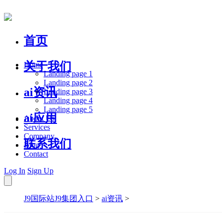
首页
关于我们
Home
Landing page 1
Landing page 2
ai资讯
Landing page 3
Landing page 4
Landing page 5
ai应用
About Us
Services
Company
联系我们
Blog
Contact
Log In
Sign Up
J9国际站J9集团入口
>
ai资讯
>