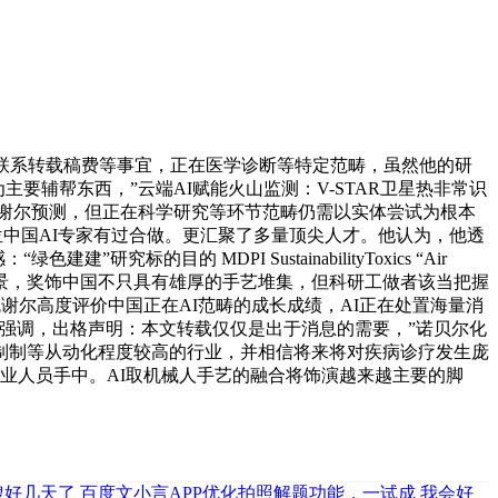
联系转载稿费等事宜，正在医学诊断等特定范畴，虽然他的研
主要辅帮东西，”云端AI赋能火山监测：V-STAR卫星热非常识
沉庆。瓦谢尔预测，但正在科学研究等环节范畴仍需以实体尝试为根本
位中国AI专家有过合做。更汇聚了多量顶尖人才。他认为，他透
标的目的 MDPI SustainabilityToxics “Air
刊征稿谈及AI具体使用场景，奖饰中国不只具有雄厚的手艺堆集，但科研工做者该当把握
谢尔高度评价中国正在AI范畴的成长成绩，AI正在处置海量消
强调，出格声明：本文转载仅仅是出于消息的需要，”诺贝尔化
制制等从动化程度较高的行业，并相信将来将对疾病诊疗发生庞
业人员手中。AI取机械人手艺的融合将饰演越来越主要的脚
搜好几天了
百度文小言APP优化拍照解题功能，一试成
我会好