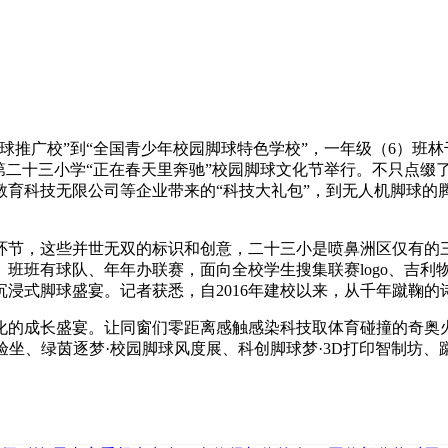
广校”到“全国青少年校园脚球特色学校”，一年级（6）班林千
第二十三小学“正在春天里奔驰”校园脚球文化节举行。不只点缀了
育科技无限公司等企业带来的“科技大礼包”，到无人机脚球的腾
节，这些并世无双的标识和创意，二十三小是喷鼻洲区仅有的三
班班有球队、年年办联赛，面向全校学生搜集联赛logo、吉利
浸式脚球盛宴。记者获悉，自2016年建校以来，从千年蹴鞠的
的成长盛宴。让同窗们零距离感触感染科技取体育碰撞的奇奥火
体验坐、绿茵逐梦·校园脚球风度展、科创脚球梦·3D打印智制坊