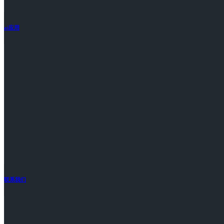
ai应用
联系我们