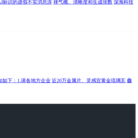
AI标识的虚假不实消息连
择气概、清晰度和生成张数
深海科技
如下：1.请各地方企业
近20万金属片、灵感宫黄金琉璃瓦
自