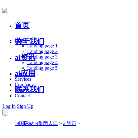
首页
关于我们
Home
Landing page 1
Landing page 2
ai资讯
Landing page 3
Landing page 4
Landing page 5
ai应用
About Us
Services
Company
联系我们
Blog
Contact
Log In
Sign Up
J9国际站J9集团入口
>
ai资讯
>