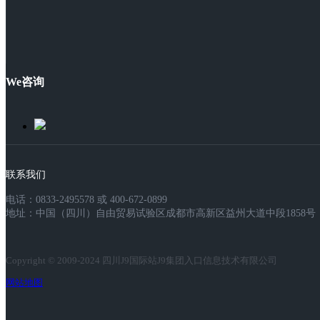
We咨询
联系我们
电话：0833-2495578 或 400-672-0899
地址：中国（四川）自由贸易试验区成都市高新区益州大道中段1858号，
Copyright © 2009-2024 四川J9国际站J9集团入口信息技术有限公司
网站地图