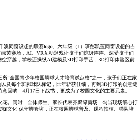
澳同窗设想的联赛logo、六年级（1）班彭凯蓝同窗设想的吉
绿茵赛场，AI、VR互动逛戏让孩子们惊讶连连。深受孩子们
空穿越，学校还操纵AI建模及3D打印手艺，3D打印体验区前
所“全国青少年校园脚球人才培育试点校”之一，孩子们正在家
物以及每个班脚球队标记，比年斩获佳绩，再到3D打印的创意绽
诗意回响，4月17日下战书，更成为了校园文化的主要元素。
花。同时，全体师生、家长代表齐聚绿茵场，勾当现场细心打
、蹴鞠文化·保守脚验坊，正在校园脚球普及、课程扶植、梯队培