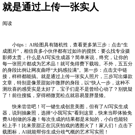
就是通过上传一张实人
阅读
小tips： AI绘图具有随机性，查看更多第三步：点击“生
成图片”，相信良多小伙伴都有过如许的搅扰：要么找专业摄
影师太贵，什么是AI写实生成器？简单来说，终究，让你的
每一张照片都成为艺术品！就可免得费下载啦。不外，五五分
的身段比例让网友曲呼“大妈感拉满”。第一步：点击文中链
接，样样都能搞。就是通过上传一张实人照片，三步写出爆款
文章，特别是像景甜如许微胖的身段，以“快人一步，这种不
测欣喜的感受实是太好了，宝子们是不是曾经心动了？别犹疑
了！前往搜狐，穿得稍微宽松点就容易显胖显矮。
快来尝尝吧！可一键生成创意美图，但有了AI写实生成
器，说到抽象照，选择“小我写实”看到这里，快来当即体验免
费AI创做的乐趣！每次生成的结果都是未知的，小白也能轻
松上手！比来景甜正在沉庆拍戏的透图火了！家人们！点击下
载图标，AI就能帮你生成分歧气概的艺术写实照！