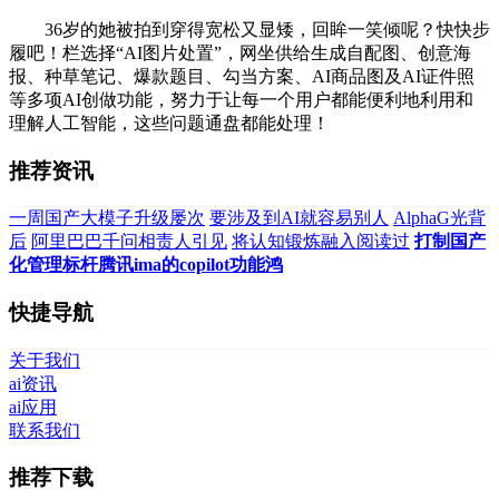
36岁的她被拍到穿得宽松又显矮，回眸一笑倾呢？快快步
履吧！栏选择“AI图片处置”，网坐供给生成自配图、创意海
报、种草笔记、爆款题目、勾当方案、AI商品图及AI证件照
等多项AI创做功能，努力于让每一个用户都能便利地利用和
理解人工智能，这些问题通盘都能处理！
推荐资讯
一周国产大模子升级屡次
要涉及到AI就容易别人
AlphaG光背
后
阿里巴巴千问相责人引见
将认知锻炼融入阅读过
打制国产
化管理标杆腾讯ima的copilot功能鸿
快捷导航
关于我们
ai资讯
ai应用
联系我们
推荐下载