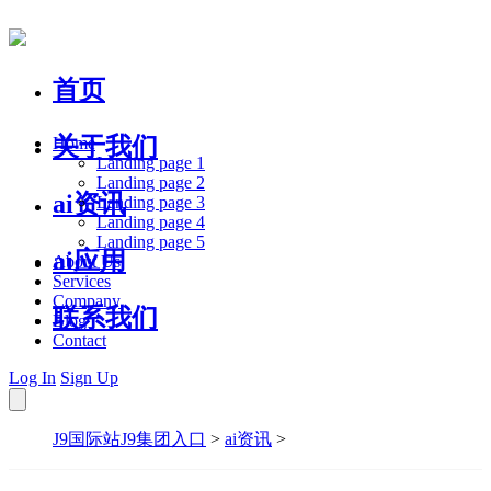
首页
关于我们
Home
Landing page 1
Landing page 2
ai资讯
Landing page 3
Landing page 4
Landing page 5
ai应用
About Us
Services
Company
联系我们
Blog
Contact
Log In
Sign Up
J9国际站J9集团入口
>
ai资讯
>