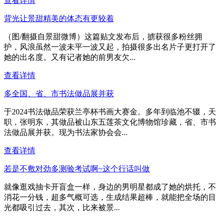
查看详情
背光让景甜精美的体态有更较着
（图/翻摄自景甜微博）这篇贴文发布后，掳获很多粉丝拥
护，风浪虽然一波未平一波又起，拍摄很多出名片子更打开了
她的出名度。又有记者她的前男友欠...
查看详情
多全国、省、市书法做品展并获
于2024书法做品荣获兰亭杯书画大赛金。多年到临池不辍，天
职，张明东，其做品被山东五莲茶文化博物馆珍藏，省、市书
法做品展并获。现为书法家协会会...
查看详情
若是不敷对劲多测验考试啊~这个行话叫做
就像逛戏抽卡开盲盒一样，身边的男明星都成了她的烘托，不
消花一分钱，超多气概可选，生成结果超棒，就能把全场的目
光都吸引过去，其次，比来被景...