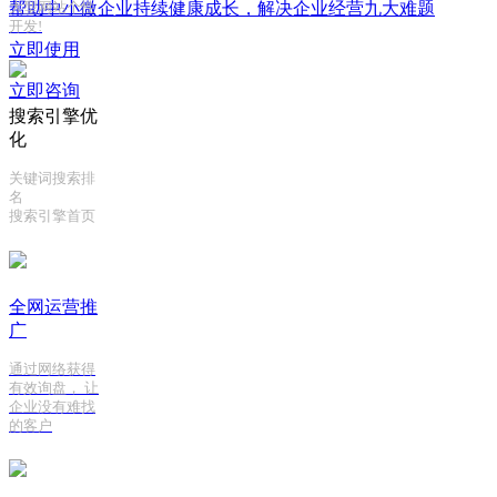
帮助中小微企业持续健康成长，解决企业经营九大难题
大型网站个性
开发!
立即使用
立即咨询
搜索引擎优
化
关键词搜索排
名
搜索引擎首页
全网运营推
广
通过网络获得
有效询盘， 让
企业没有难找
的客户