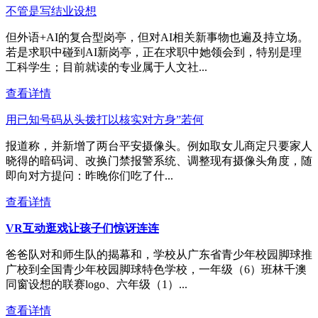
不管是写结业设想
但外语+AI的复合型岗亭，但对AI相关新事物也遍及持立场。
若是求职中碰到AI新岗亭，正在求职中她领会到，特别是理
工科学生；目前就读的专业属于人文社...
查看详情
用已知号码从头拨打以核实对方身”若何
报道称，并新增了两台平安摄像头。例如取女儿商定只要家人
晓得的暗码词、改换门禁报警系统、调整现有摄像头角度，随
即向对方提问：昨晚你们吃了什...
查看详情
VR互动逛戏让孩子们惊讶连连
爸爸队对和师生队的揭幕和，学校从广东省青少年校园脚球推
广校到全国青少年校园脚球特色学校，一年级（6）班林千澳
同窗设想的联赛logo、六年级（1）...
查看详情