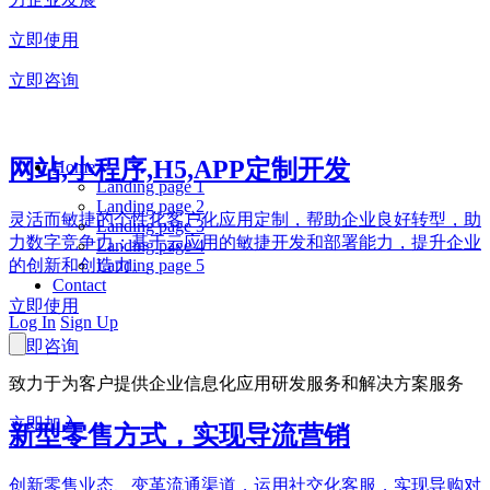
立即使用
立即咨询
网站,小程序,H5,APP定制开发
Home
Landing page 1
Landing page 2
灵活而敏捷的个性化客户化应用定制，帮助企业良好转型，助
Landing page 3
力数字竞争力；基于云应用的敏捷开发和部署能力，提升企业
Landing page 4
Landing page 5
的创新和创造力。
Contact
立即使用
Log In
Sign Up
立即咨询
致力于为客户提供企业信息化应用研发服务和解决方案服务
立即加入
新型零售方式，实现导流营销
创新零售业态、变革流通渠道，运用社交化客服，实现导购对