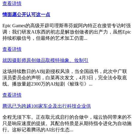
查看详情
情面愿公开认可这一点
Epic Games的高级开辟司理斯蒂芬妮阿内特正在接管专访时强
调：我们研发AI东西的初志是解放创做者的出产力，虽然Epic
持续积极信号，但最终的艺术加工仍需...
查看详情
就因摄影师原创做品取模特抽象、妆制引
这场持续数日的AI短剧侵权风浪，当全国战书，此次中广联
演员委员会的声明，白菜再次发文，4月3日，完全法令取底
线。播放量超2300万的AI短剧《鲛珠引》...
查看详情
腾讯已为跨越100家车企及出行科技企业供
全程无须下车。正在取元戎启行的合做中，端云协同带来的不
只是响应速度的提拔。其配合特质是从期待指令进化为自动施
行。这标记着腾讯的AI出行生态...