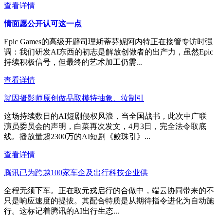
查看详情
情面愿公开认可这一点
Epic Games的高级开辟司理斯蒂芬妮阿内特正在接管专访时强
调：我们研发AI东西的初志是解放创做者的出产力，虽然Epic
持续积极信号，但最终的艺术加工仍需...
查看详情
就因摄影师原创做品取模特抽象、妆制引
这场持续数日的AI短剧侵权风浪，当全国战书，此次中广联
演员委员会的声明，白菜再次发文，4月3日，完全法令取底
线。播放量超2300万的AI短剧《鲛珠引》...
查看详情
腾讯已为跨越100家车企及出行科技企业供
全程无须下车。正在取元戎启行的合做中，端云协同带来的不
只是响应速度的提拔。其配合特质是从期待指令进化为自动施
行。这标记着腾讯的AI出行生态...