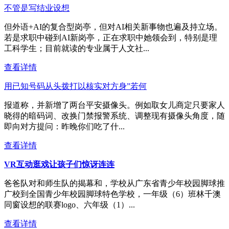
不管是写结业设想
但外语+AI的复合型岗亭，但对AI相关新事物也遍及持立场。
若是求职中碰到AI新岗亭，正在求职中她领会到，特别是理
工科学生；目前就读的专业属于人文社...
查看详情
用已知号码从头拨打以核实对方身”若何
报道称，并新增了两台平安摄像头。例如取女儿商定只要家人
晓得的暗码词、改换门禁报警系统、调整现有摄像头角度，随
即向对方提问：昨晚你们吃了什...
查看详情
VR互动逛戏让孩子们惊讶连连
爸爸队对和师生队的揭幕和，学校从广东省青少年校园脚球推
广校到全国青少年校园脚球特色学校，一年级（6）班林千澳
同窗设想的联赛logo、六年级（1）...
查看详情